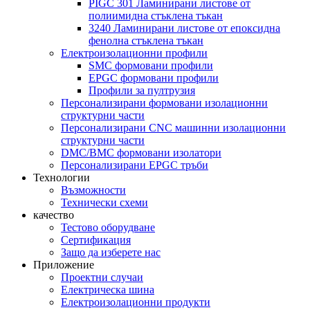
PIGC 301 Ламинирани листове от
полиимидна стъклена тъкан
3240 Ламинирани листове от епоксидна
фенолна стъклена тъкан
Електроизолационни профили
SMC формовани профили
EPGC формовани профили
Профили за пултрузия
Персонализирани формовани изолационни
структурни части
Персонализирани CNC машинни изолационни
структурни части
DMC/BMC формовани изолатори
Персонализирани EPGC тръби
Технологии
Възможности
Технически схеми
качество
Тестово оборудване
Сертификация
Защо да изберете нас
Приложение
Проектни случаи
Електрическа шина
Електроизолационни продукти