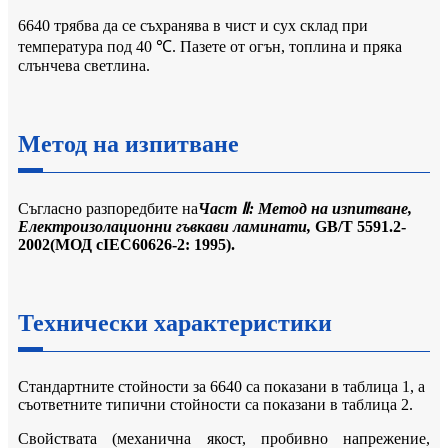
6640 трябва да се съхранява в чист и сух склад при
температура под 40 ℃. Пазете от огън, топлина и пряка
слънчева светлина.
Метод на изпитване
Съгласно разпоредбите на
Част Ⅱ: Метод на изпитване,
Електроизолационни гъвкави ламинати,
GB/T 5591.2-
2002
(
МОД с
IEC60626-2: 1995).
Технически характеристики
Стандартните стойности за 6640 са показани в таблица 1, а
съответните типични стойности са показани в таблица 2.
Свойствата (механична якост, пробивно напрежение,