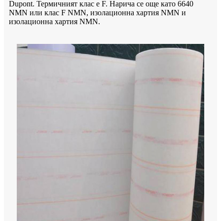
Dupont. Термичният клас е F. Нарича се още като 6640
NMN или клас F NMN, изолационна хартия NMN и
изолационна хартия NMN.