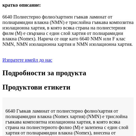
кратко описание:
6640 Полиестерно фолио/хартиен гъвкав ламинат от
полиарамидни влакна (NMN) е трислойна гъвкава композитна
изолационна хартия, в която всяка страна на полиестерния
филм (M) е свързана с един слой хартия от полиарамидни
влакна (Nomex). Нарича се още като 6640 NMN или F клас
NMN, NMN изолационна хартия и NMN изолационна хартия.
Изпратете имейл до нас
Подробности за продукта
Продуктови етикети
6640 Гъвкав ламинат от полиестерно фолио/хартия от
полиарамидни влакна (Nomex хартия) (NMN) е трислойна
гъвкава композитна изолационна хартия, в която всяка
страна на полиестерното фолио (M) е залепена с един слой
хартия от полиарамидни влакна (Nomex), внесена от