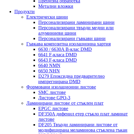
Прецизна обработка
Метални вложки
Продукти
Електрически шини
Персонализирани ламинирани шини
Персонализирани твърди медни или
алуминиеви шини
Персонализирани гъвкави шини
Гъвкава композитна изолационна хартия
6630 / 6630A B-клас DMD
6641 F-класа DMD
6643 F-класа DMD
6640 NMN
6650 NHN
D279 Епоксидна предварително
импрегнирана DMD
Формовани изолационни листове
SMC листове
Листове GPO-3
Ламинирани листове от стъклен плат
EPGC листове
DF350A дифенил етер стъкло плат ламинат
листове
DF205 Твърди ламинирани листове от
модифицирана меламинова стъклена тъкан