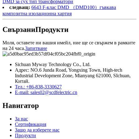
DMD за сух тип трансформатори
следващ:
6643 F-клас DMD （DMD100）гъвкава
композитна изолационна хартия
Свързани
Продукти
Моля, оставете ни вашия имейл, ние ще се свържем в рамките
на 24 часа.
Запитване
Sichuan Myway Technology Co., Ltd.
Адрес: NO.6 Junda Road, Yongxing Town, High-tech
Industrial Development Zone, Mianyang 621000, SIchuan,
Китай.
Тел.: +86-838-3330627
E-mail: sales02@scdfelectric.cn
Навигатор
За нас
Сертификация
Защо да изберете нас
Продукти