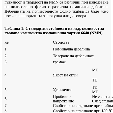
гъвкавост и твърдост) на NMN са различни при използване
на полиестерно фолио с различна номинална дебелина.
Дебелината на полиестерното фолио трябва да бъде ясно
посочена в поръчката за покупка или договора.
Таблица 1: Стандартни стойности на издръжливост за
гъвкава композитна изолационна хартия 6640 (NMN)
не
Свойства
1
Номинална дебелина
2
Толеранс на дебелината
3
грамаж
MD
4
Якост на опън
TD
TD
5
Удължение
MD
Пробивно
Не е сгънат
6
напрежение
След сгъва
7
Свойство на свързване при стайна
8
Свойство на свързване при 180 ℃