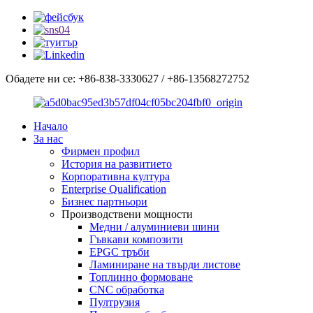
Обадете ни се: +86-838-3330627 / +86-13568272752
Начало
За нас
Фирмен профил
История на развитието
Корпоративна култура
Enterprise Qualification
Бизнес партньори
Производствени мощности
Медни / алуминиеви шини
Гъвкави композити
EPGC тръби
Ламиниране на твърди листове
Топлинно формоване
CNC обработка
Пултрузия