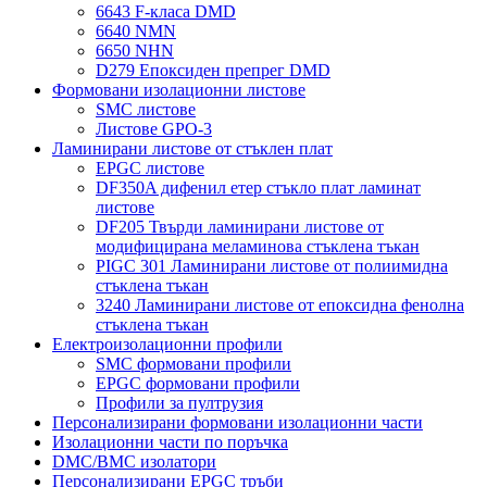
6643 F-класа DMD
6640 NMN
6650 NHN
D279 Епоксиден препрег DMD
Формовани изолационни листове
SMC листове
Листове GPO-3
Ламинирани листове от стъклен плат
EPGC листове
DF350A дифенил етер стъкло плат ламинат
листове
DF205 Твърди ламинирани листове от
модифицирана меламинова стъклена тъкан
PIGC 301 Ламинирани листове от полиимидна
стъклена тъкан
3240 Ламинирани листове от епоксидна фенолна
стъклена тъкан
Електроизолационни профили
SMC формовани профили
EPGC формовани профили
Профили за пултрузия
Персонализирани формовани изолационни части
Изолационни части по поръчка
DMC/BMC изолатори
Персонализирани EPGC тръби