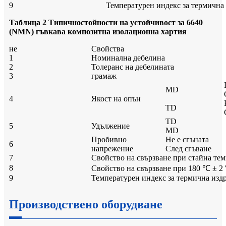
9
Температурен индекс за термична 
Таблица 2 Типично
стойности на устойчивост за 6640
(NMN) гъвкава композитна изолационна хартия
не
Свойства
1
Номинална дебелина
2
Толеранс на дебелината
3
грамаж
MD
4
Якост на опън
TD
TD
5
Удължение
MD
Пробивно
Не е сгъната
6
напрежение
След сгъване
7
Свойство на свързване при стайна те
8
Свойство на свързване при 180 ℃ ± 2
9
Температурен индекс за термична изд
Производствено оборудване