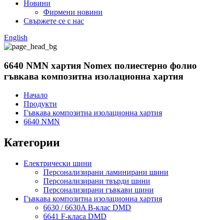
Новини
Фирмени новини
Свържете се с нас
English
6640 NMN хартия Nomex полиестерно фолио
гъвкава композитна изолационна хартия
Начало
Продукти
Гъвкава композитна изолационна хартия
6640 NMN
Категории
Електрически шини
Персонализирани ламинирани шини
Персонализирани твърди шини
Персонализирани гъвкави шини
Гъвкава композитна изолационна хартия
6630 / 6630A B-клас DMD
6641 F-класа DMD