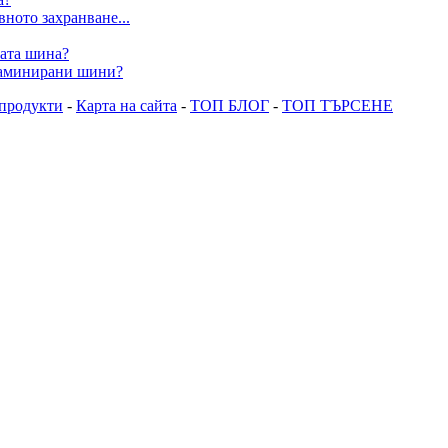
ното захранване...
ната шина?
 ламинирани шини?
продукти
-
Карта на сайта
-
ТОП БЛОГ
-
ТОП ТЪРСЕНЕ