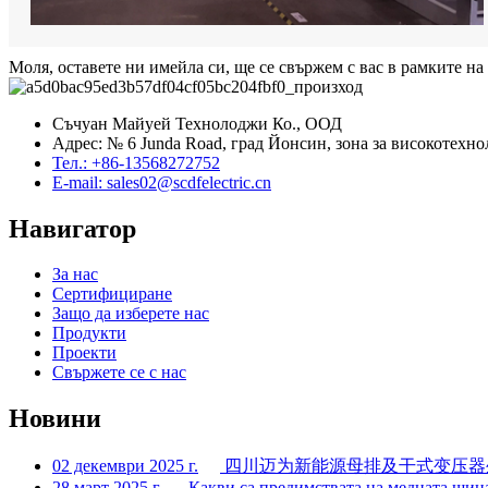
Моля, оставете ни имейла си, ще се свържем с вас в рамките на 
Съчуан Майуей Технолоджи Ко., ООД
Адрес: № 6 Junda Road, град Йонсин, зона за високотехн
Тел.: +86-13568272752
E-mail: sales02@scdfelectric.cn
Навигатор
За нас
Сертифициране
Защо да изберете нас
Продукти
Проекти
Свържете се с нас
Новини
02 декември 2025 г.
四川迈为新能源母排及干式变压器生
28 март 2025 г.
Какви са предимствата на медната шин