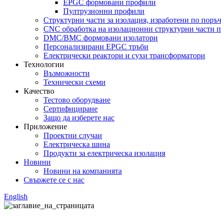
EPGC формовани профили
Пултрузионни профили
Структурни части за изолация, изработени по поръ
CNC обработка на изолационни структурни части п
DMC/BMC формовани изолатори
Персонализирани EPGC тръби
Електрически реактори и сухи трансформатори
Технологии
Възможности
Технически схеми
Качество
Тестово оборудване
Сертифициране
Защо да изберете нас
Приложение
Проектни случаи
Електрическа шина
Продукти за електрическа изолация
Новини
Новини на компанията
Свържете се с нас
English