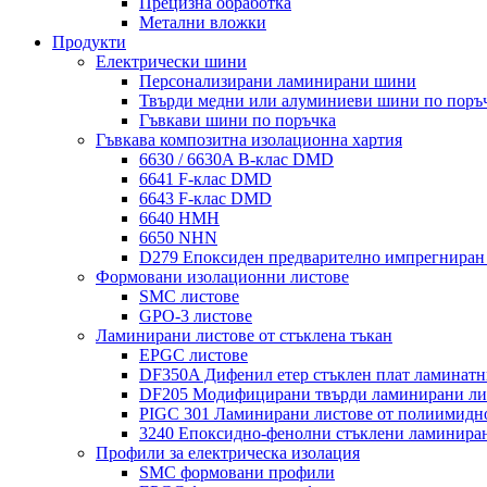
Прецизна обработка
Метални вложки
Продукти
Електрически шини
Персонализирани ламинирани шини
Твърди медни или алуминиеви шини по поръ
Гъвкави шини по поръчка
Гъвкава композитна изолационна хартия
6630 / 6630A B-клас DMD
6641 F-клас DMD
6643 F-клас DMD
6640 НМН
6650 NHN
D279 Епоксиден предварително импрегнира
Формовани изолационни листове
SMC листове
GPO-3 листове
Ламинирани листове от стъклена тъкан
EPGC листове
DF350A Дифенил етер стъклен плат ламинатн
DF205 Модифицирани твърди ламинирани лис
PIGC 301 Ламинирани листове от полиимидн
3240 Епоксидно-фенолни стъклени ламинира
Профили за електрическа изолация
SMC формовани профили