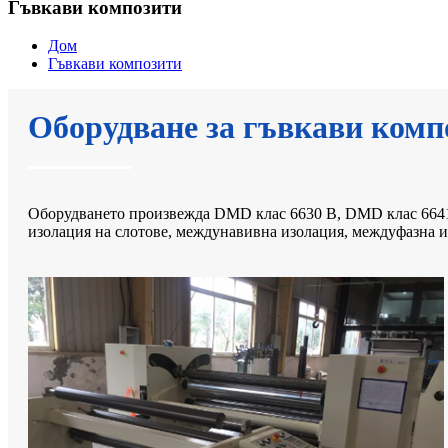
Гъвкави композити
Дом
Гъвкави композити
Оборудване за гъвкави комп
Оборудването произвежда DMD клас 6630 B, DMD клас 6641
изолация на слотове, междунавивна изолация, междуфазна и