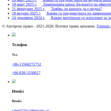
18 март 2025 г.
Ламинирана шина: Бъдещето на ефектив
21 февруари 2025 г.
Трябва ли шината да е медна?
18 януари 2025 г.
Какви са предимствата на ламинира
24 декември 2024 г.
Какви материали се използват за
© Авторско право - 2021-2026: Всички права запазени.
Горещи 
Телефон
Тел.
+86-13568272752
+86-838-3330627
Имейл
Имейл
sales02@scdfelectric.cn