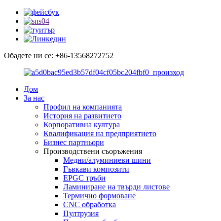
Обадете ни се: +86-13568272752
Дом
За нас
Профил на компанията
История на развитието
Корпоративна култура
Квалификация на предприятието
Бизнес партньори
Производствени съоръжения
Медни/алуминиеви шини
Гъвкави композити
EPGC тръби
Ламиниране на твърди листове
Термично формоване
CNC обработка
Пултрузия