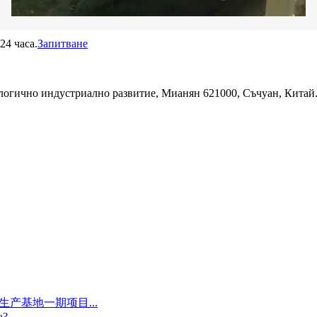
24 часа.
Запитване
ологично индустриално развитие, Мианян 621000, Съчуан, Китай
产基地一期项目...
а?