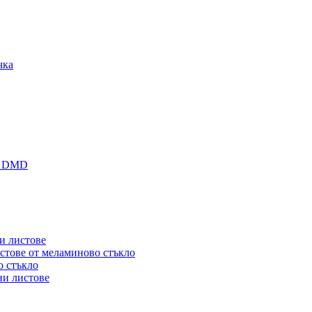
чка
н DMD
и листове
тове от меламиново стъкло
о стъкло
ни листове