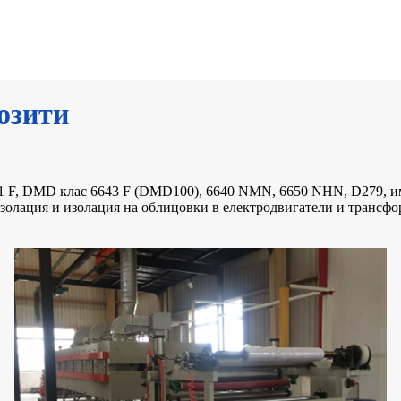
озити
 F, DMD клас 6643 F (DMD100), 6640 NMN, 6650 NHN, D279, имп
золация и изолация на облицовки в електродвигатели и трансфо